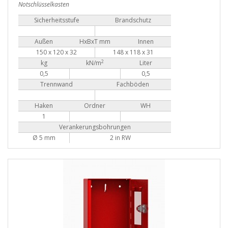
Notschlüsselkasten
Sicherheitsstufe
Brandschutz
Außen
HxBxT mm
Innen
150 x 120 x 32
148 x 118 x 31
2
kg
kN/m
Liter
0,5
0,5
Trennwand
Fachböden
Haken
Ordner
WH
1
Verankerungsbohrungen
Ø 5 mm
2 in RW