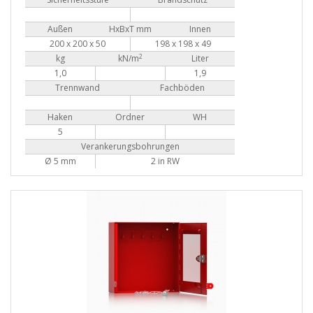
Außen
HxBxT mm
Innen
200 x 200 x 50
198 x 198 x 49
2
kg
kN/m
Liter
1,0
1,9
Trennwand
Fachböden
Haken
Ordner
WH
5
Verankerungsbohrungen
Ø 5 mm
2 in RW