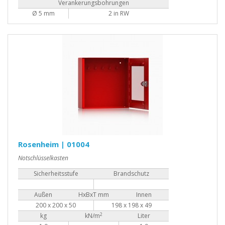
Verankerungsbohrungen
Ø 5 mm
2 in RW
Rosenheim | 01004
Notschlüsselkasten
Sicherheitsstufe
Brandschutz
Außen
HxBxT mm
Innen
200 x 200 x 50
198 x 198 x 49
2
kg
kN/m
Liter