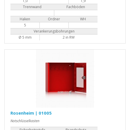
1,0
1,9
Trennwand
Fachböden
Haken
Ordner
WH
5
Verankerungsbohrungen
Ø 5 mm
2 in RW
Rosenheim | 01005
Notschlüsselkasten
Sicherheitsstufe
Brandschutz