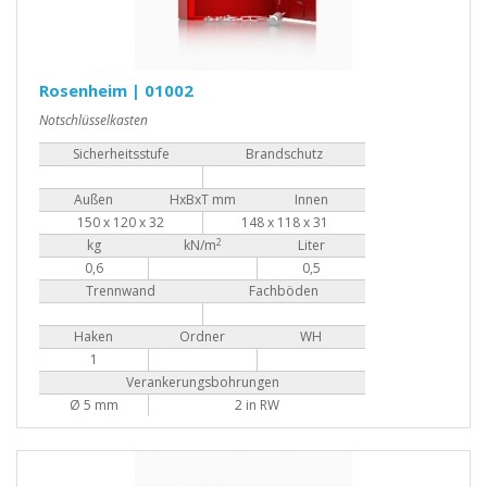
Rosenheim | 01002
Notschlüsselkasten
Sicherheitsstufe
Brandschutz
Außen
HxBxT mm
Innen
150 x 120 x 32
148 x 118 x 31
2
kg
kN/m
Liter
0,6
0,5
Trennwand
Fachböden
Haken
Ordner
WH
1
Verankerungsbohrungen
Ø 5 mm
2 in RW