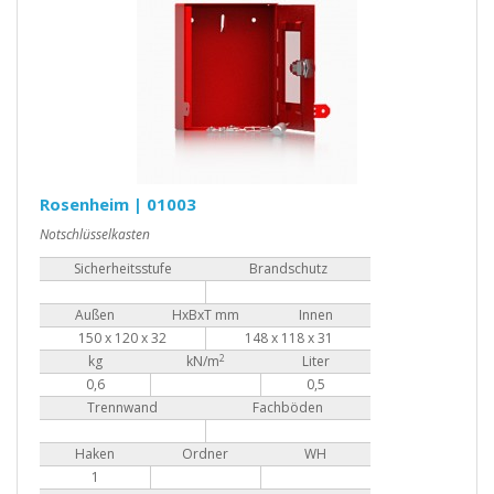
Rosenheim | 01003
Notschlüsselkasten
Sicherheitsstufe
Brandschutz
Außen
HxBxT mm
Innen
150 x 120 x 32
148 x 118 x 31
2
kg
kN/m
Liter
0,6
0,5
Trennwand
Fachböden
Haken
Ordner
WH
1