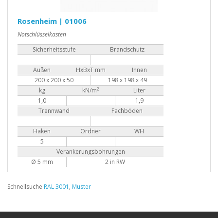
Rosenheim | 01006
Notschlüsselkasten
Sicherheitsstufe
Brandschutz
Außen
HxBxT mm
Innen
200 x 200 x 50
198 x 198 x 49
2
kg
kN/m
Liter
1,0
1,9
Trennwand
Fachböden
Haken
Ordner
WH
5
Verankerungsbohrungen
Ø 5 mm
2 in RW
Schnellsuche
RAL 3001
,
Muster